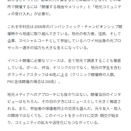
所で開催するには「開催する理由やメリット」と「地元コミュニテ
ィの受け入れ」が必要だ。
これを中村氏は2008年のパンパシフィック・チャンピオンシップ開
催時から地道に取り組んできている。地元の有力者、住民、そして
企業、スペシャルコーチとして参加しているハワイ州出身の元プロ
サッカー選手の協力も大きな支えになっている。
イベント開催に必要なリソースは、全て地元で調達することも徹底
している。ボール、弁当、ドリンクだけでなく、地元の学生を含む
ボランティアスタッフは40名に上る（クリニック開催時の人数。
PRC全体開催の場合は200名）。
地元メディアへのアプローチにも抜かりはない。開催当日のインタ
ビューはもちろん、その日の夕方にはニュースとして大きく報道さ
れる。また、参加者の保護者同士の交流も盛んだ。元々友人・知人
の関係ではなくても、このイベントをきっかけに交流･親交が始ま
り、コミュニティの拡大や活性化にもつながっている。