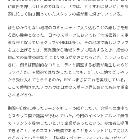
に責任を押しつけるのではなく、「では、どうすれば良いか」を念
頭に忙しく動き回っていたスタッフの姿が目に焼き付いている。
縁もゆかりもない地域のコミュニティに入り込むことの難しさを知
る良い機会となった。日本のスポーツにおいても「地域密着」を重
要な柱と捉えているクラブや団体は多い。その地域で新しいクラブ
を立ち上げるとき、実業団から地域クラブに転換するとき、経営の
観点での事業売却などにより拠点が変更になるとき、こういったと
きに、例えば閉鎖的なコミュニティと調整する必要が発生したらど
うすべきか。閉鎖的ではなかったとしても、新しい土地でどうやっ
たら受け入れてもらえるのか。PRCはまさにこれを実践している。
ここで蓄積されたノウハウは日本のスポーツ界においても必ず重宝
されるだろう。
期間中印象に残ったシーンをもう一つ紹介したい。会場への車中で
もスタッフ間で議論が行われていた。今回のイベントにおいて無償
でドリンクを提供したいという企業があったという。参加者に提供
できること、そのコストが無償であることをメリットとして受け入
れるべきという主張と、「無償(スポンサーフィーの支払いがない)