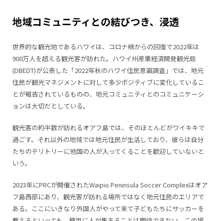
地域コミュニティとの結びつき、浸透
世界的な観光地であるハワイは、コロナ禍からの回復で2022年は
900万人を超える観光客が訪れた。ハワイ州産業経済開発観光局
(DBEDT)が公表した「2022年秋のハワイ住民意識調査」では、地元
住民が観光マネジメントに対して多少ポジティブに変化しているこ
とが報告されているものの、地元コミュニティとのコミュニケーシ
ョンは大切だとしている。
観光客の約半数が訪れるオアフ島では、そのほとんどがワイキキで
過ごす。それ以外の地域では地元住民が生活しており、彼らは自分
たちのテリトリーに他国の人が入ってくることを歓迎していないと
いう。
2023年にPRCが開催されたWaipio Peninsula Soccer Complexはオア
フ島西部にあり、観光客が訪れる場所ではなく地元住民のエリアで
ある。ここにいきなり外国人がやって来て子どもたちにサッカーを
教えるといっても、簡単に人が集まることは期待できない。この場