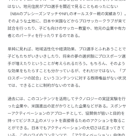
はない。地元住民がプロ選手を間近で見ることもめったにない
（NBAのプレシーズンマッチやNFLのオールスター戦の実績あり）。
そのような土地に、日本や米国などからプロサッカークラブが来て
試合を行ったり、子ども向けのサッカー教室や、地元の企業や有力
者とのパーティを行ったりするのである。
単純に見れば、地域活性化や経済効果、プロ選手とふれあうことで
子どもたちがいきいきしたり、将来の夢の選択肢にプロスポーツ選
手が増えたりということが考えられるだろう。もちろん、そのよう
な効果をもたらすことも分かっているが、それだけではない。「プ
ロスポーツの試合」というコンテンツに対する既得権益がない状況
では、できることに制約がないのである。
過去には、このコンテンツを活用してテクノロジーの実証実験を行
った企業や、米国進出の足がかりとした企業などがある。スポンサ
ーアクティベーションのアプローチとして、協賛側が狙いと目的を
持ってビジネス上のメリットを直接得るためのアクションを取るこ
とができる。日本でもアクティベーションの大切さは広まってきて
いる。このハワイのコンテンツで、「アクティベーション」自体の