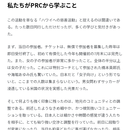
私たちが
PRC
から学ぶこと
この活動を単なる「ハワイへの慈善活動」と捉えるのは間違いであ
る。たった数日同行しただけだったが、多くの学びと気付きがあっ
た。
まず、当日の参加者。チケットは、無償で参加者を募集した昨年は
即日受付終了し、初めて有償化した今年も開催前の7月末には完売し
た。また、女の子の参加者が非常に多かったこと。全体の半分以上
は女の子だった。これには特別コーチとして参加された橋本英郎氏
や海堀あゆみ氏も驚いていた。日本だと「女子向け」という形でな
いと、ここまでの人数は集まらないという。男女問わずサッカーが
浸透している米国の状況を実感した光景だった。
そして何よりも強く印象に残ったのは、地元のコミュニティとの調
整である。前述したようなきめ細やか、かつ根気強いコミュニケー
ションを取っている。日本人とは細かさや時間の感覚が違う人たち
を相手に、とても粘り強い交渉と調整を行っていた。前日に段取り
が変更になったり、当日も約束どおりに事が運ばなかったり。相手