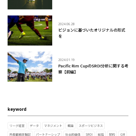
2024.06.28
ビジョンに基づいたオリジナルの形式
を
2024.01.19
Pacific Rim CupのSROI分析に関する考
察【前編】
keyword
リーグ経営
データ
マネジメント
概論
スポーツビジネス
所長観戦体験記
パートナーシップ
社会的価値
SROI
総括
契約
GM