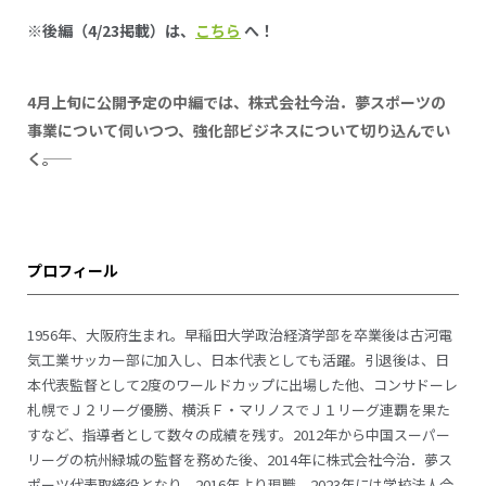
※後編（4/23掲載）は、
こちら
へ！
4月上旬に公開予定の中編では、株式会社今治．夢スポーツの
事業について伺いつつ、強化部ビジネスについて切り込んでい
く――。
プロフィール
1956年、大阪府生まれ。早稲田大学政治経済学部を卒業後は古河電
気工業サッカー部に加入し、日本代表としても活躍。引退後は、日
本代表監督として2度のワールドカップに出場した他、コンサドーレ
札幌でＪ２リーグ優勝、横浜Ｆ・マリノスでＪ１リーグ連覇を果た
すなど、指導者として数々の成績を残す。2012年から中国スーパー
リーグの杭州緑城の監督を務めた後、2014年に株式会社今治．夢ス
ポーツ代表取締役となり、2016年より現職。2023年には学校法人今