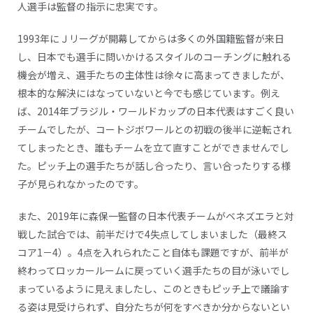
人選手は監督の指示に忠実です。
1993年にＪリーグが開幕してからは多くの外国籍監督が来日
し、日本でも選手に問いかけるスタイルのコーチングに触れる
機会が増え、選手たちの主体性は徐々に高まってきましたが、
根本的な解決にはなっていないと今でも感じています。例え
ば、2014年ブラジル・ワールドカップの日本代表はすごく良い
チームでしたが、コートジボワールとの初戦の後半に逆転され
てしまったとき、誰もチームを立て直すことができませんでし
た。ピッチ上の選手たちが話し合ったり、言い合ったりする様
子が見られなかったのです。
また、2019年に森保一監督の日本代表チームがベネズエラと対
戦した試合では、前半だけで4失点してしまいました（最終ス
コア1－4）。4点を入れられたこと自体も課題ですが、前半が
終わってロッカールームに戻っていく選手たちの目が泳いでし
まっているように見えましたし、このときもピッチ上で議論す
る姿は見受けられず、自分たちが何をすべきか分からないとい