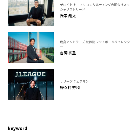
デロイト トーマツ コンサルティング合同会社スペ
シャリストリード
氏家 翔太
鹿島アントラーズ 取締役 フットボールダイレクタ
ー
吉岡 宗重
Ｊリーグ チェアマン
野々村 芳和
keyword