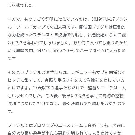
う状態でした。
一方で、ものすごく鮮明に覚えているのは、2019年U-17ブラジ
ル・ワールドカップでの出来事です。開催国ブラジルは圧倒的
な力を誇ったフランスと準決勝で対戦し、試合開始から立て続
けに2点を奪われてしまいました。あと何点入ってしまうのかと
いう展開の中、何とかしのいで0－2でハーフタイムに入ったの
です。
そのときブラジルの選手たちは、レギュラーもサブも関係なく
ピッチに集まって、身振り手振りを交えて激論を交わしている
わけですよ。17歳以下の選手たちだけで、監督やコーチは一人
もいませんでした。その後、後半に3得点を挙げて奇跡の逆転
勝利につなげただけでなく、続く決勝戦でも勝利を収めたので
す。
ブラジルではプロクラブのユースチームに合格しても、翌週に
自分より良い選手が来たら契約を切られてしまうわけですか