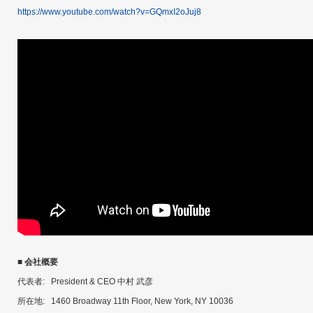
https://www.youtube.com/watch?v=GQmxI2oJuj8
■ 会社概要
代表者: President & CEO 中村 武彦
所在地: 1460 Broadway 11th Floor, New York, NY 10036