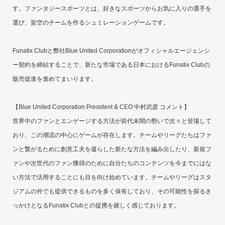
す。ファンタジースポーツとは、好きなスポーツからお気に入りの選手を
選び、架空のチームを作るシュミレーションゲームです。
Funatix Clubと弊社Blue United Corporationがオフィシャルエージェンシ
ー契約を締結することで、新たな市場である日本におけるFunatix Clubの
販売促進を進めてまいります。
【Blue United Corporation President & CEO 中村武彦 コメント】
世界中のファンとエンゲージする方法が前代未聞の勢いで次々と登場して
おり、この潮流の中心にゲームが存在します。チームやリーグたちはファ
ンと繋がるために創意工夫を凝らした新たな方法を編み出したり、新規フ
ァンや次世代のファン獲得のために自分たちのコンテンツを今までにはな
い方法で活用することにも目を向け始めています。チームやリーグはスタ
ジアムの外でも提供できるものを多く保有しており、その可能性を探るき
っかけとなるFunatix Clubとの提携を嬉しく感じております。