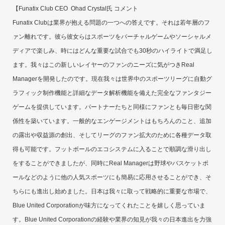
【Funatix Club CEO Ohad Crystal氏 コメント
Funatix Clubは業界が抱える問題の一つへの答えです。それは若年層のフ
ァン離れです。彼ら彼女らはスポーツをバーチャルゲームやソーシャルメ
ディアで楽しみ、時にはどんな重要な試合でも30秒のハイライトで満足し
ます。我々はこの新しいレイヤーのファンのニーズに気がつきReal
Managerを開発したのです。現在我々は世界中のスポーツリーグに自動グ
ラフィック制作機能と詳細なデータ解析機能を備えた完全なファンタジー
ゲームを提供しています。パートナーたちと同様にファンとも毎日密な関
係性を築いています。一般的なエンゲージメントはもちろんのこと、追加
の露出や収益源の創出、そしてリーグのファン拡大のために各種データ取
得も可能です。フットボールのエコシステムに入ることで順調な滑り出し
をすることができましたが、同時にReal Managerは野球やバスケットボ
ールなどのように他の人気スポーツにも簡易に応用させることができ、そ
ちらにも進出し始めました。日本は我々に取って戦略的に重要な市場で、
Blue United Corporationが味方になってくれたことを嬉しく思っていま
す。Blue United Corporationの経験や業界の知見が我々の日本進出を力強