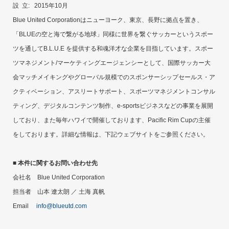
設 立: 2015年10月
Blue United Corporationはニューヨーク、東京、長野に拠点を置き、
「BLUEの空と海で繋がる地球」同様に世界を繋ぐサッカーというスポー
ツを通してB.L.U.E を提供する和魂洋才な企業を目指しています。スポー
ツマネジメント/マーケティングエージェンシーとして、国際サッカー大
会マッチメイキングやグローバル規模でのスポンサーシップセールス・ア
クティベーション、アスリートサポート、スポーツマネジメントコンサル
ティング、デジタルコンテンツ制作、e-sportsビジネスなどの事業を展開
しており、また毎年ハワイで開催しております、Pacific Rim Cupの主催
をしております。詳細な情報は、下記ウェブサイトをご参照ください。
■ 本件に関するお問い合わせ先
会社名 Blue United Corporation
担当者 山本 遼太朗 ／ 土海 真帆
Email
info@blueutd.com